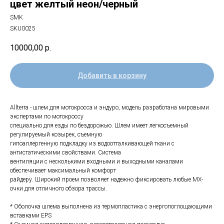
цвет желтый неон/черный
SMK
SKU0025
10000,00
р.
Добавить в корзину
Allterra - шлем для мотокросса и эндуро, модель разработана мировыми
экспертами по мотокроссу
специально для езды по бездорожью. Шлем имеет легкосъемный
регулируемый козырек, съемную
гипоаллергенную подкладку из водоотталкивающей ткани с
антистатическими свойствами. Система
вентиляции с несколькими входными и выходными каналами
обеспечивает максимальный комфорт
райдеру. Широкий проем позволяет надежно фиксировать любые MX-
очки для отличного обзора трассы.
* Оболочка шлема выполнена из термопластика с энергопоглощающими
вставками EPS