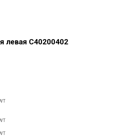
я левая C40200402
SWT
SWT
SWT