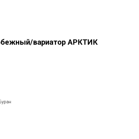
робежный/вариатор АРКТИК
Буран