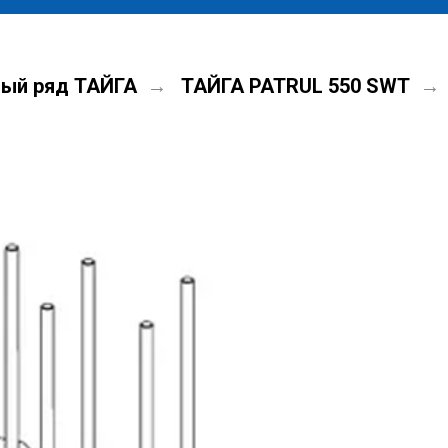
ый ряд ТАЙГА
ТАЙГА PATRUL 550 SWT
→
→