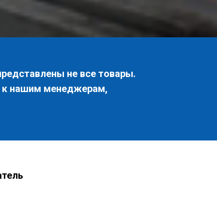
представлены не все товары.
я к нашим менеджерам,
атель