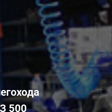
негохода
З 500