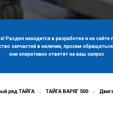
! Раздел находится в разработке и на сайте 
ство запчастей в наличии, просим обращатьс
они оперативно ответят на ваш запрос
ый ряд ТАЙГА
ТАЙГА ВАРЯГ 500
Двиг
→
→