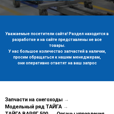
Уважаемые посетители сайта! Раздел находится в
разработке и на сайте представлены не все
товары.
У нас большое количество запчастей в наличии,
просим обращаться к нашим менеджерам,
они оперативно ответят на ваш запрос
Запчасти на снегоходы
→
Модельный ряд ТАЙГА
→
ТАЙГА ВАРЯГ 500
Органы управления
→