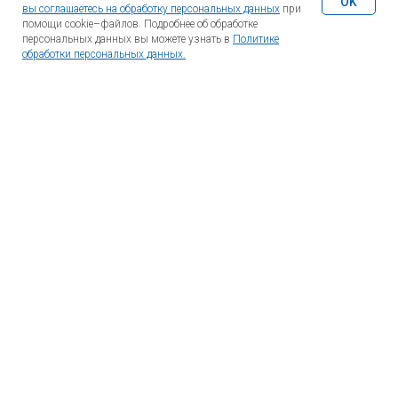
OK
вы соглашаетесь на обработку персональных данных
при
помощи cookie–файлов. Подробнее об обработке
Какие запчасти интересуют
персональных данных вы можете узнать в
Политике
обработки персональных данных.
Отправить запрос
Нажимая на кнопку, вы даете согласие на обработку
персональных данных и соглашаетесь c политикой
конфиденциальности